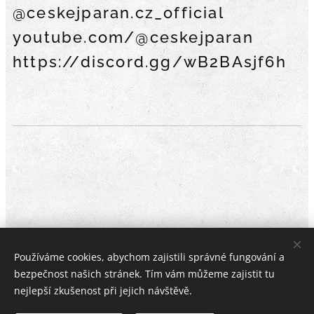
@ceskejparan.cz_official
youtube.com/@ceskejparan
https://discord.gg/wB2BAsjf6h
Používáme cookies, abychom zajistili správné fungování a
bezpečnost našich stránek. Tím vám můžeme zajistit tu
Sledujte nás na sociálních sítích
nejlepší zkušenost při jejich návštěvě.
Facebook, Instagram, YouTube